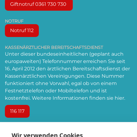
Giftnotruf 0361 730 730
NOTRUF
Notruf 112
KASSENÄRZTLICHER BEREITSCHAFTSDIENST
Unter dieser bundeseinheitlichen (geplant auch
europaweiten) Telefonnummer erreichen Sie seit
16. April 2012 den ärztlichen Bereitschaftsdienst der
Kassenärztlichen Vereinigungen. Diese Nummer
funktioniert ohne Vorwahl, egal ob von einem
Festnetztelefon oder Mobiltelefon und ist
kostenfrei. Weitere Informationen finden sie
hier
.
116 117
NÜTZLICHE LINKS
Wir verwenden Cookies
Dienstbereite Ärzte in und um Leipzig: Notdienst